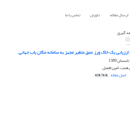
ارسال مقاله
داوران
تماس با ما
د گهری
رزیابی یک خاک ورز عمق متغیر مجهز به سامانه مکان یاب جهانی
 همت، امین افضل
اصل مقاله
658.76 K