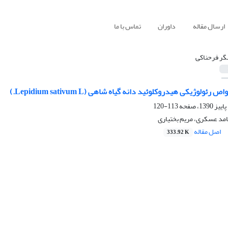
ارسال مقاله
داوران
تماس با ما
ر فرحناکی
ولوژیکی هیدروکلوئید دانه گیاه شاهی (Lepidium sativum L.)
113-120
مد عسکری، مریم بختیاری
اصل مقاله
333.92 K