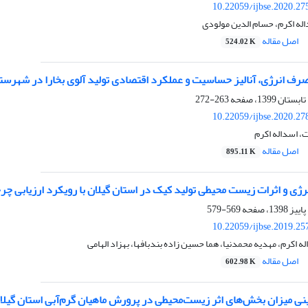
10.22059/ijbse.2020.2
له اکرم، حسام الدین مولودی
اصل مقاله
524.02 K
رف انرژی، آنالیز حساسیت و عملکرد اقتصادی تولید آلوی بخارا در شهرست
263-272
10.22059/ijbse.2020.2
 اسداله اکرم
اصل مقاله
895.11 K
نرژی و اثرات زیست محیطی تولید کیک در استان گیلان با رویکرد ارزیابی چ
569-579
10.22059/ijbse.2019.2
ه اکرم، مهدیه محمدنیا، هما حسین زاده بندبافها، بهزاد الهامی
اصل مقاله
602.98 K
ی میزان بخش‌های اثر زیست‌محیطی در پرورش ماهیان گرم‌آبی استان گیلان 