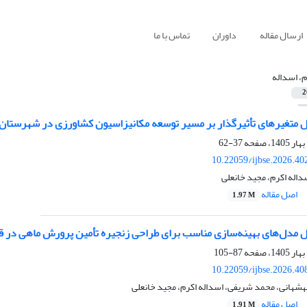
ارسال مقاله
داوران
تماس با ما
م، اسداله
2
 متغیرهای تأثیرگذار بر مسیر توسعه مکانیزاسیون کشاورزی در شهرستان ب
37-62
10.22059/ijbse.2026.4
داله اکرم، مجید خانعلی
اصل مقاله
1.97 M
ل مدل‌های بهینه‌سازی مناسب برای طراحی زنجیره تأمین پرورش ماهی در 
87-105
10.22059/ijbse.2026.4
شهانی، محمد شریفی، اسداله اکرم، مجید خانعلی
اصل مقاله
1.91 M