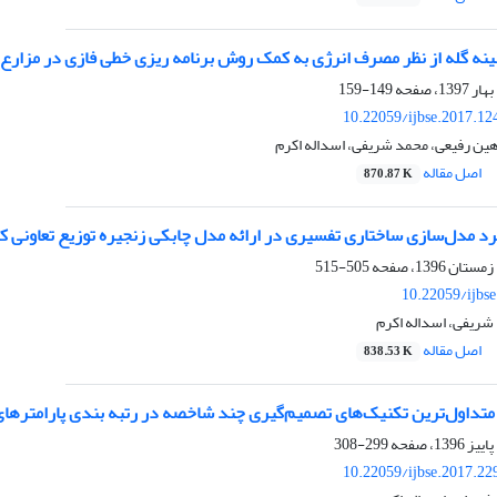
هینه گله از نظر مصرف انرژی به کمک روش برنامه ریزی خطی فازی در مزارع
149-159
10.22059/ijbse.2017.1
هین رفیعی، محمد شریفی، اسداله اکرم
اصل مقاله
870.87 K
رد مدل‌سازی ساختاری تفسیری در ارائه مدل چابکی زنجیره توزیع تعاونی ک
505-515
10.22059/ijbs
شریفی، اسداله اکرم
اصل مقاله
838.53 K
متداول‌ترین تکنیک‌های تصمیم‌گیری چند شاخصه در رتبه بندی پارامترهای 
299-308
10.22059/ijbse.2017.2