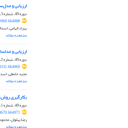
ارزیابی و مدل‌س
دوره 49، شماره 3، پاییز 1397، صفحه
42060.664988
بهزاد الهامی، اسدا
مشاهده مقاله
ارزیابی و مدلسا
دوره 49، شماره 2، تابستان 1397، صفحه
38331.664969
مجید خانعلی، اسدال
مشاهده مقاله
بکارگیری روش‌های PSO و PROMETHEE در مکان‌یابی ایستگاه بازیافت پسماندهای جامد
دوره 49، شماره 1، بهار 1397، صفحه
38670.664971
رضا پهلوان، محمود 
مشاهده مقاله