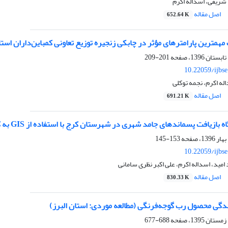
شریفی، اسداله اکرم
اصل مقاله
652.64 K
مهمترین پارامترهای مؤثر در چابکی زنجیره توزیع تعاونی کمباین‌داران اس
201-209
10.22059/ijbs
ه اکرم، نجمه توکلی
اصل مقاله
691.21 K
 پسماندهای جامد شهری در شهرستان کرج با استفاده از GIS به کمک فرایند تحلیل‌ سلسله مراتبی (AHP) و منطق فازی
153-145
10.22059/ijbs
امید، اسداله اکرم، علی اکبر نظری سامانی
اصل مقاله
830.33 K
ندگی محصول رب گوجه‌فرنگی (مطالعه موردی: استان البرز)
688-677