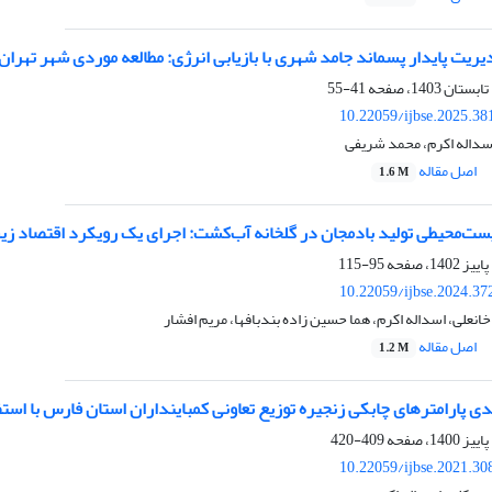
ریت پایدار پسماند جامد شهری با بازیابی انرژی: مطالعه موردی شهر تهران
41-55
10.22059/ijbse.2025.3
 اسداله اکرم، محمد شریفی
اصل مقاله
1.6 M
یست‌محیطی تولید بادمجان در گلخانه آب‌کشت: اجرای یک رویکرد اقتصاد زی
95-115
10.22059/ijbse.2024.3
انعلی، اسداله اکرم، هما حسین زاده بندبافها، مریم افشار
اصل مقاله
1.2 M
دی پارامترهای چابکی زنجیره توزیع تعاونی کمباینداران استان فارس با است
409-420
10.22059/ijbse.2021.3