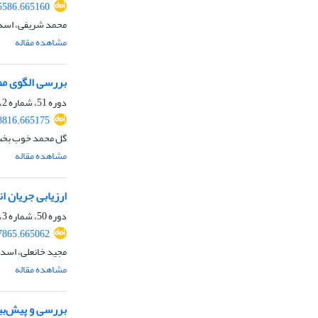
75586.665160
محمد شریفی، اسدا
مشاهده مقاله
بررسی الگوی مص
دوره 51، شماره 2، تابستان 1399، صفحه
78816.665175
گل محمد خوب بخت،
مشاهده مقاله
ارزیابی جریان ا
دوره 50، شماره 3، پاییز 1398، صفحه
57865.665062
مجید خانعلی، اسدال
مشاهده مقاله
بررسی و پیش‌بین