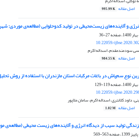
توکلی، اسداله اکرم
اصل مقاله
995.99 K
ژی و آلاینده‌های زیست‌محیطی در تولید کدوحلوایی (مطالعه‌ی موردی: شه
27-36
10.22059/ijbse.2020.3
ی سودمندمقدم، اسداله اکرم
اصل مقاله
984.55 K
ین نوع سم‌پاش در باغات مرکبات استان مازندران با استفاده از روش تحلی
119-129
10.22059/ijbse.2020.2
ی، داود کلانتری، اسداله اکرم، سامان ملاپور
اصل مقاله
1.02 M
زندگی تولید سیب از دیدگاه انرژی و آلاینده‌های زیست محیطی (مطالعه‌ی مو
563-569