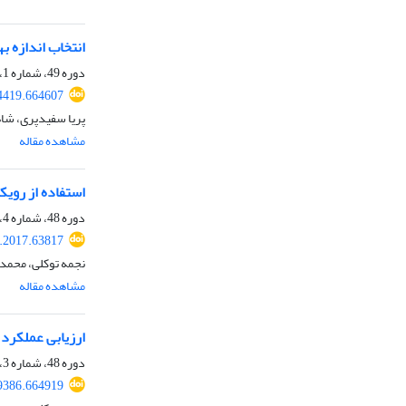
انتخاب اندازه ب
دوره 49، شماره 1، بهار 1397، صفحه
24419.664607
پریا سفیدپری، شا
مشاهده مقاله
استفاده از رویک
دوره 48، شماره 4، زمستان 1396، صفحه
e.2017.63817
نجمه توکلی، محمد 
مشاهده مقاله
ارزیابی عملکرد 
دوره 48، شماره 3، پاییز 1396، صفحه
29386.664919