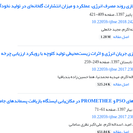
ازی روند مصرف انرژی، عملکرد و میزان انتشارات گلخانه‌ای در تولید نخود
409-421
10.22059/ijbse.2018.2
له اکرم، مجید خانعلی
اصل مقاله
1.28 M
زی جریان انرژی و اثرات زیست‌محیطی تولید کلوچه با رویکرد ارزیابی چرخه
249-259
10.22059/ijbse.2017.2
ه اکرم، مهدیه محمدنیا، هما حسین زاده بندبافها
اصل مقاله
525.24 K
 شهری در شهرستان کرج
61-71
10.22059/ijbse.2017.2
امید، اسداله اکرم، علی اکبر نظری سامانی
اصل مقاله
651.84 K