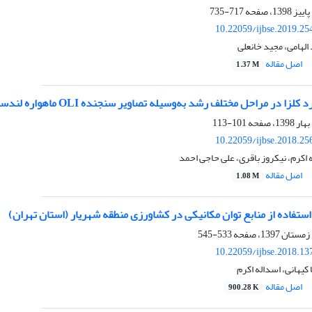
717-735
10.22059/ijbse.2019.2
 الهامی، مجید خانعلی
اصل مقاله
1.37 M
زا در مراحل مختلف رشد به‌وسیله تصاویر سنجنده OLI ماهواره لندست
101-113
10.22059/ijbse.2018.2
 اکرم، نیکروز باقری، علی حاجی احمد
اصل مقاله
1.08 M
فاده از منابع توان مکانیکی در کشاورزی منطقه شهریار (استان تهران)
533-545
10.22059/ijbse.2018.1
 کیهانی، اسداله اکرم
اصل مقاله
900.28 K