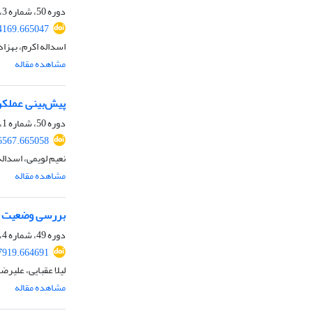
دوره 50، شماره 3، پاییز 1398، صفحه
54169.665047
اسداله اکرم، بهزاد
مشاهده مقاله
پیش‌بینی عملکرد کل
دوره 50، شماره 1، بهار 1398، صفحه
56567.665058
نعیم لویمی، اسداله
مشاهده مقاله
بررسی وضعیت است
دوره 49، شماره 4، زمستان 1397، صفحه
37919.664691
لیلا عقبایی، علیرضا
مشاهده مقاله