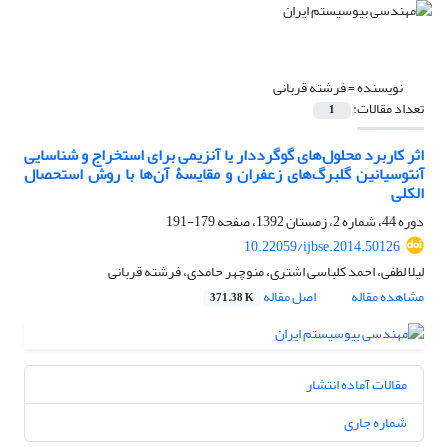
نویسنده =
فرشته قربانی
تعداد مقالات:
1
اثر کاربرد محلول‌های گوگرد‌دار یا آنزیمی برای استخراج و شناسایی
آنتوسیانین گلبرگ‌های زعفران و مقایسۀ آن‌ها با روش استحصال
الکلی
دوره 44، شماره 2، زمستان 1392، صفحه
179-191
10.22059/ijbse.2014.50126
لیلا لطفی، احمد کلباسی اشتری، منوچهر حامدی، فرشته قربانی
مشاهده مقاله
اصل مقاله
371.38 K
مقالات آماده انتشار
شماره جاری