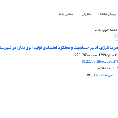
ارسال مقاله
داوران
تماس با ما
محمد خوب بخت
رف انرژی، آنالیز حساسیت و عملکرد اقتصادی تولید آلوی بخارا در شهرست
263-272
10.22059/ijbse.2020.2
 اسداله اکرم
اصل مقاله
895.11 K