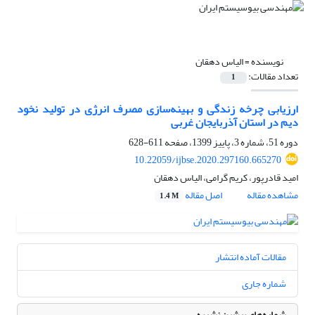
نویسنده =
الیاس دهقان
تعداد مقالات:
1
ارزیابی چرخه زندگی و بهینه‌سازی مصرف انرژی در تولید نخود
دیم در استان آذربایجان غربی
دوره 51، شماره 3، پاییز 1399، صفحه
611-628
10.22059/ijbse.2020.297160.665270
امید قادرپور، کریم گرامی، الیاس دهقان
مشاهده مقاله
اصل مقاله
1.4 M
مقالات آماده انتشار
شماره جاری
شماره‌های پیشین نشریه