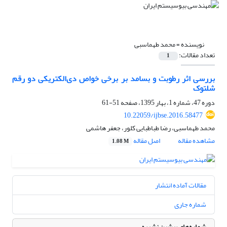
نویسنده =
محمد طهماسبی
تعداد مقالات:
1
بررسی اثر رطوبت و بسامد بر برخی خواص دی‌الکتریکی دو رقم
شلتوک
دوره 47، شماره 1، بهار 1395، صفحه
51-61
10.22059/ijbse.2016.58477
محمد طهماسبی، رضا طباطبایی کلور، جعفر هاشمی
مشاهده مقاله
اصل مقاله
1.08 M
مقالات آماده انتشار
شماره جاری
شماره‌های پیشین نشریه