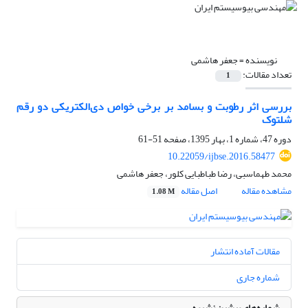
نویسنده =
جعفر هاشمی
تعداد مقالات:
1
بررسی اثر رطوبت و بسامد بر برخی خواص دی‌الکتریکی دو رقم
شلتوک
دوره 47، شماره 1، بهار 1395، صفحه
51-61
10.22059/ijbse.2016.58477
محمد طهماسبی، رضا طباطبایی کلور، جعفر هاشمی
مشاهده مقاله
اصل مقاله
1.08 M
مقالات آماده انتشار
شماره جاری
شماره‌های پیشین نشریه