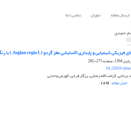
ارسال مقاله
داوران
تماس با ما
از حمیدی
یمیایی و پایداری اکسایشی مغز گردو (Juglan regia L.) با رنگ های زرد، کهربایی و قهوه ای
275-285
10.22059/ijbs
 یزدانی، کرامت الله رضایی، رزگار فرجی، کورش وحدتی
اصل مقاله
1.6 M