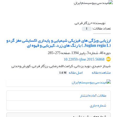
نویسنده =
رزگار فرجی
تعداد مقالات:
1
‌ارزیابی ویژگی های فیزیکی شیمیایی و پایداری اکسایشی مغز گردو
(Juglan regia L.) با رنگ های زرد، کهربایی و قهوه ای
دوره 46، شماره 3، پاییز 1394، صفحه
275-285
10.22059/ijbse.2015.56868
شهناز حمیدی، نوید یزدانی، کرامت الله رضایی، رزگار فرجی، کورش وحدتی
مشاهده مقاله
اصل مقاله
1.6 M
مقالات آماده انتشار
شماره جاری
شماره‌های پیشین نشریه