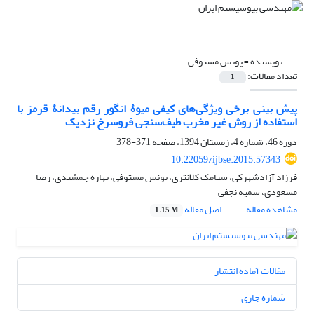
نویسنده =
یونس مستوفی
تعداد مقالات:
1
پیش بینی برخی ویژگی‌های کیفی میوۀ انگور رقم بیدانۀ قرمز با
استفاده از روش غیر مخرب طیف‌سنجی فروسرخ نزدیک
دوره 46، شماره 4، زمستان 1394، صفحه
371-378
10.22059/ijbse.2015.57343
فرزاد آزادشهرکی، سیامک کلانتری، یونس مستوفی، بهاره جمشیدی، رضا
مسعودی، سمیه نجفی
مشاهده مقاله
اصل مقاله
1.15 M
مقالات آماده انتشار
شماره جاری