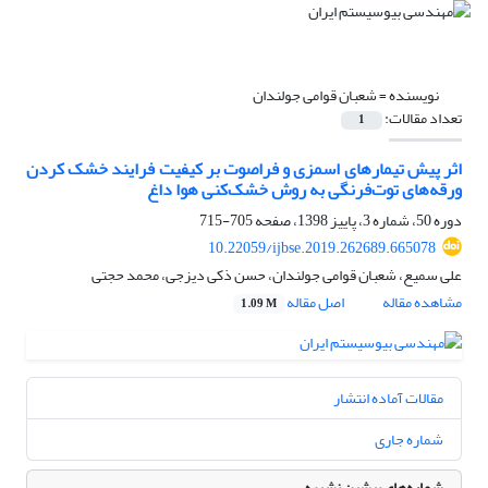
نویسنده =
شعبان قوامی جولندان
تعداد مقالات:
1
اثر پیش تیمارهای اسمزی و فراصوت بر کیفیت فرایند خشک کردن
ورقه‌های توت‌فرنگی به روش خشک‌کنی هوا داغ
دوره 50، شماره 3، پاییز 1398، صفحه
705-715
10.22059/ijbse.2019.262689.665078
علی سمیع، شعبان قوامی جولندان، حسن ذکی دیزجی، محمد حجتی
مشاهده مقاله
اصل مقاله
1.09 M
مقالات آماده انتشار
شماره جاری
شماره‌های پیشین نشریه