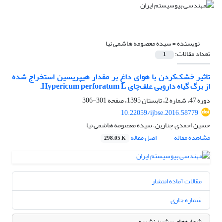
نویسنده =
سیده معصومه هاشمی نیا
تعداد مقالات:
1
تاثیر خشک‌کردن با هوای داغ بر مقدار هیپریسین استخراج شده
از برگ گیاه دارویی علف‌چای Hypericum perforatum L.
دوره 47، شماره 2، تابستان 1395، صفحه
301-306
10.22059/ijbse.2016.58779
حسین احمدی چناربن، سیده معصومه هاشمی نیا
مشاهده مقاله
اصل مقاله
298.05 K
مقالات آماده انتشار
شماره جاری
شماره‌های پیشین نشریه