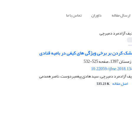
ارسال مقاله
داوران
تماس با ما
ف آزادمرد دمیرچی
خشک کردن بر برخی ویژگی های کیفی در بامیه قنادی
525-532
10.22059/ijbse.2018.1
یف آزادمرد دمیرچی، سید هادی پیغمبردوست، ناصر همدمی
اصل مقاله
535.23 K