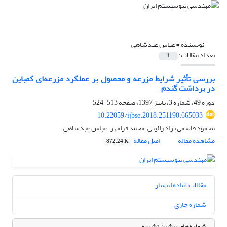
نویسنده =
عباس عبدشاهی
تعداد مقالات:
1
بررسی تأثیر شرایط مزرعه و محصول بر عملکرد مزرعه‌ای کمباین
در برداشت گندم
دوره 49، شماره 3، پاییز 1397، صفحه
513-524
10.22059/ijbse.2018.251190.665033
محمود قاسمی نژاد رائینی، محمد فرامهر، عباس عبدشاهی
مشاهده مقاله
اصل مقاله
872.24 K
مقالات آماده انتشار
شماره جاری
شماره‌های پیشین نشریه