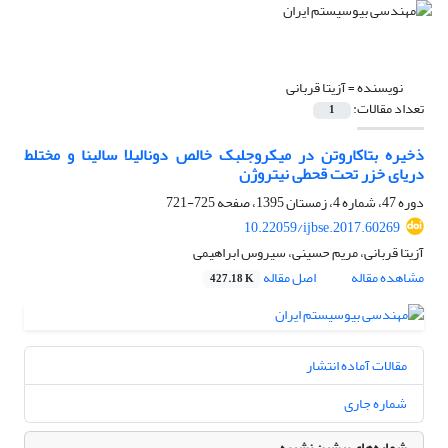
نویسنده =
آزیتا قربانی
تعداد مقالات:
1
ذخیره بتاکاروتن در میکروجلبک خالص دونالیلا سالینا و مختلط
دریای خزر تحت قحطی نیتروژن
دوره 47، شماره 4، زمستان 1395، صفحه
725-721
10.22059/ijbse.2017.60269
آزیتا قربانی، مریم حسینی، سیروس ابراهیمی
مشاهده مقاله
اصل مقاله
427.18 K
مقالات آماده انتشار
شماره جاری
شماره‌های پیشین نشریه