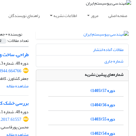
صفحه اصلی
مرور
اطلاعات نشریه
راهنمای نویسندگان
نویسنده =
جعف
تعداد مقالات:
2
مقالات آماده انتشار
طراحی، ساخت و ت
شماره جاری
دوره 48، شماره 3، پاییز 1396، صفحه
03944.664766
شماره‌های پیشین نشریه
جعفر کشاورز، کاظ
مشاهده مقاله
دوره 57 (1405)
بررسی خشک کردن
دوره 56 (1404)
دوره 48، شماره 1، بهار 1396، صفحه
دوره 55 (1403)
e.2017.61557
محسن پورقاسمی رن
دوره 54 (1402)
مشاهده مقاله