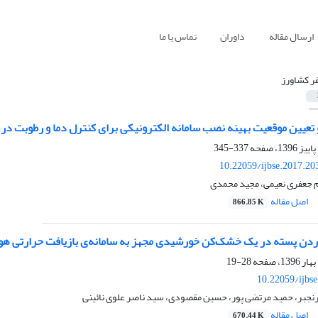
ارسال مقاله
داوران
تماس با ما
ر کشاورز
عیین موقعیت بهینه نصب سامانه الکترونیکی برای کنترل دما و رطوبت در م
337-345
10.22059/ijbse.2017.2
م جعفری نعیمی، مجید محمدی
اصل مقاله
866.85 K
 پسته در یک خشک‌کن خورشیدی مجهز به سامانه‌ی بازیافت حرارتی هوا 
28-19
10.22059/ijbs
جبر، حمید مرتضی پور، حسین مقصودی، سید ناصر علوی نائینی
اصل مقاله
670.44 K