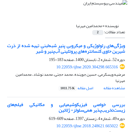
نویسنده =
محمدامین مهرنیا
تعداد مقالات:
2
ویژگی‌های رئولوژیکی و میکروبی پنیر شبه‌لبنی تهیه شده از ذرت
شیرین حاوی کنسانتره‌های پروتئینی آب‌پنیر و شیر
دوره 52، شماره 2، تابستان 1400، صفحه
183-195
10.22059/ijbse.2020.304298.665316
مرضیه ویسکرمی، حسین جوینده، محمد حجتی، محمد نوشاد، محمدامین
مهرنیا
مشاهده مقاله
اصل مقاله
1011.75 K
بررسی خواصی فیزیکوشیمیایی و مکانیکی فیلم‌های
زیست‌تخریب‌پذیر همی‌سلولز- ژلاتین
دوره 49، شماره 4، زمستان 1397، صفحه
609-619
10.22059/ijbse.2018.248621.665022