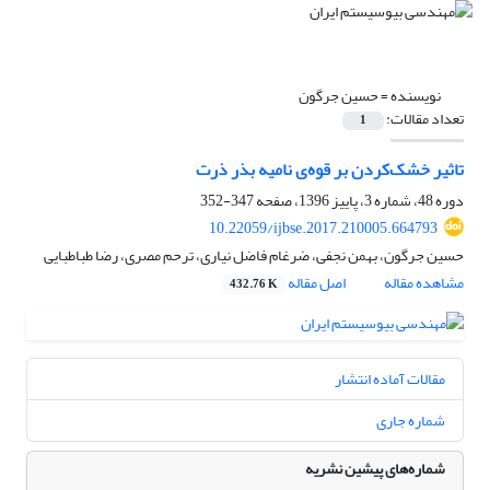
نویسنده =
حسین جرگون
تعداد مقالات:
1
تاثیر خشک‌کردن بر قوه‌ی نامیه بذر ذرت
دوره 48، شماره 3، پاییز 1396، صفحه
347-352
10.22059/ijbse.2017.210005.664793
حسین جرگون، بهمن نجفی، ضرغام فاضل نیاری، ترحم مصری، رضا طباطبایی
مشاهده مقاله
اصل مقاله
432.76 K
مقالات آماده انتشار
شماره جاری
شماره‌های پیشین نشریه