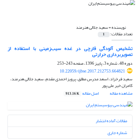
نویسنده =
سعید جلالی هنرمند
تعداد مقالات:
1
تشخیص آلودگی قارچی در غده سیب‌زمینی با استفاده از
تصویربرداری حرارتی
دوره 48، شماره 3، پاییز 1396، صفحه
243-253
10.22059/ijbse.2017.212753.664821
سعید فرخزاد، اسعد مدرس مطلق، پرویز احمدی مقدم، سعید جلالی هنرمند،
کامران خیر علی پور
مشاهده مقاله
اصل مقاله
913.16 K
مقالات آماده انتشار
شماره جاری