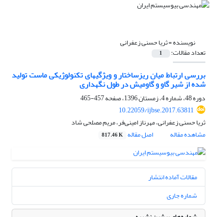
نویسنده =
ثریا حسنی زعفرانی
تعداد مقالات:
1
بررسی ارتباط میان ریزساختار و ویژگیهای تکنولوژیکی ماست تولید
شده از شیر گاو و گاومیش در طول نگهداری
دوره 48، شماره 4، زمستان 1396، صفحه
457-465
10.22059/ijbse.2017.63811
ثریا حسنی زعفرانی، مهرناز امینی‌فر، مریم مصلحی شاد
مشاهده مقاله
اصل مقاله
817.46 K
مقالات آماده انتشار
شماره جاری
شماره‌های پیشین نشریه