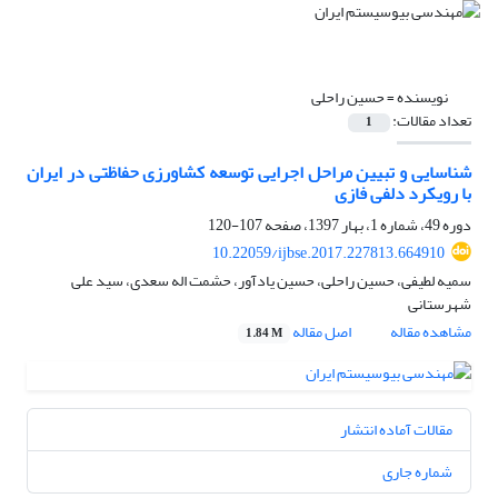
نویسنده =
حسین راحلی
تعداد مقالات:
1
شناسایی و تبیین مراحل اجرایی توسعه کشاورزی حفاظتی در ایران
با رویکرد دلفی فازی
دوره 49، شماره 1، بهار 1397، صفحه
107-120
10.22059/ijbse.2017.227813.664910
سمیه لطیفی، حسین راحلی، حسین یادآور، حشمت اله سعدی، سید علی
شهرستانی
مشاهده مقاله
اصل مقاله
1.84 M
مقالات آماده انتشار
شماره جاری