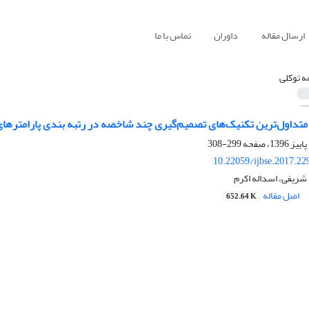
ارسال مقاله
داوران
تماس با ما
ه توکلی
متداول‌ترین تکنیک‌های تصمیم‌گیری چند شاخصه در رتبه بندی پارامترهای 
299-308
10.22059/ijbse.2017.2
شریفی، اسداله اکرم
اصل مقاله
652.64 K