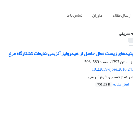
ارسال مقاله
داوران
تماس با ما
م شریفی
یدهای زیست فعال حاصل از هیدرولیز آنزیمی ضایعات کشتارگاه مرغ
589-596
10.22059/ijbse.2018.2
ابراهیم حسینی، اکرم شریفی
اصل مقاله
751.85 K