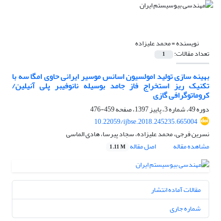
نویسنده =
محمد علیزاده
تعداد مقالات:
1
بهینه سازی تولید امولسیون اسانس موسیر ایرانی حاوی امگا سه با
تکنیک ریز استخراج فاز جامد بوسیله نانوفیبر پلی آنیلین/
کروماتوگرافی گازی
دوره 49، شماره 3، پاییز 1397، صفحه
459-476
10.22059/ijbse.2018.245235.665004
نسرین فرجی، محمد علیزاده، سجاد پیرسا، هادی الماسی
مشاهده مقاله
اصل مقاله
1.11 M
مقالات آماده انتشار
شماره جاری