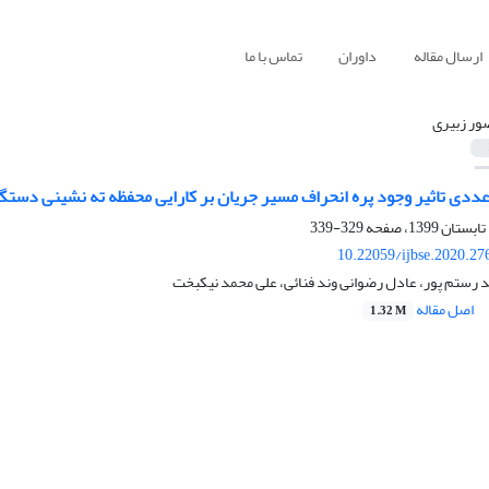
ارسال مقاله
داوران
تماس با ما
ور زبیری
عددی تاثیر وجود پره انحراف مسیر جریان بر کارایی محفظه ته نشینی دستگ
329-339
10.22059/ijbse.2020.2
 رستم پور، عادل رضوانی وند فنائی، علی محمد نیکبخت
اصل مقاله
1.32 M