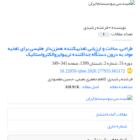
نویسنده =
فرشته رشیدی
تعداد مقالات:
1
طراحی، ساخت و ارزیابی تغذیه‎کننده همزن‌دار هلیسی برای تغذیه
مواد به درون دستگاه جداکننده تریبوایروالکترواستاتیک
دوره 51، شماره 2، تابستان 1399، صفحه
341-349
10.22059/ijbse.2020.277933.665172
فرشته رشیدی، کاظم جعفری نعیمی، حسین مقصودی
مشاهده مقاله
اصل مقاله
658.91 K
مقالات آماده انتشار
شماره جاری
شماره‌های پیشین نشریه