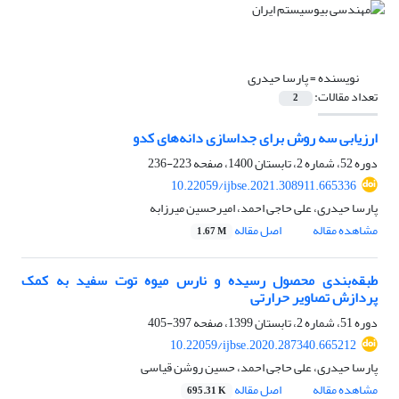
نویسنده =
پارسا حیدری
تعداد مقالات:
2
ارزیابی سه روش برای جداسازی دانه‌های کدو
دوره 52، شماره 2، تابستان 1400، صفحه
223-236
10.22059/ijbse.2021.308911.665336
پارسا حیدری، علی حاجی احمد، امیرحسین میرزابه
مشاهده مقاله
اصل مقاله
1.67 M
طبقه‌بندی محصول رسیده و نارس میوه توت سفید به کمک
پردازش تصاویر حرارتی
دوره 51، شماره 2، تابستان 1399، صفحه
397-405
10.22059/ijbse.2020.287340.665212
پارسا حیدری، علی حاجی احمد، حسین روشن قیاسی
مشاهده مقاله
اصل مقاله
695.31 K