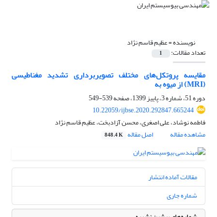
نویسنده =
عظیم قاسم نژاد
تعداد مقالات:
1
مقایسه پروتکل‌های مختلف تصویربرداری تشدید مغناطیسی
(MRI) از میوه به
دوره 51، شماره 3، پاییز 1399، صفحه
539-549
10.22059/ijbse.2020.292847.665244
فاطمه نوشاد، علی اصغری، محسن آزادبخت، عظیم قاسم نژاد
مشاهده مقاله
اصل مقاله
848.4 K
مقالات آماده انتشار
شماره جاری
شماره‌های پیشین نشریه