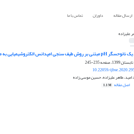
ارسال مقاله
داوران
تماس با ما
ر علیزاده
 الکتروشیمیایی به منظور استفاده در سامانه پایش شکمبه گاو
235-245
10.22059/ijbse.2020.2
 امید، طاهر علیزاده، حسین موسی زاده
اصل مقاله
1.1 M