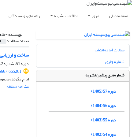
صفحه اصلی
مرور
اطلاعات نشریه
راهنمای نویسندگان
نویسنده =
طاه
تعداد مقالات:
1
مقالات آماده انتشار
ساخت و ارزیابی یک نانوحسگر pH مبتنی بر روش طیف سنجی امپدانس
شماره جاری
دوره 51، شماره 2، تابستان 1399، صفحه
95667.665261
شماره‌های پیشین نشریه
ایرج بگوند، محمود
مشاهده مقاله
دوره 57 (1405)
دوره 56 (1404)
دوره 55 (1403)
دوره 54 (1402)