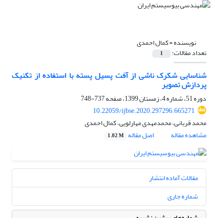
نویسنده =
کمال احمدی
تعداد مقالات:
1
شناسایی شکرک‌ ناشی از آفت پسیل پسته با استفاده از تکنیک
پردازش تصویر
دوره 51، شماره 4، زمستان 1399، صفحه
737-748
10.22059/ijbse.2020.297296.665271
محمد قربانی، محمدمهدی مهارلویی، کمال احمدی
مشاهده مقاله
اصل مقاله
1.02 M
مقالات آماده انتشار
شماره جاری
شماره‌های پیشین نشریه