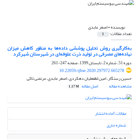
نویسنده =
اصغر عابدی
تعداد مقالات:
1
به‌کارگیری روش تحلیل پوششی داده‌ها به منظور کاهش میزان
نهاده‌های مصرفی در تولید ذرت علوفه‌ای در شهرستان شهرکرد
دوره 51، شماره 2، تابستان 1399، صفحه
247-261
10.22059/ijbse.2020.297972.665278
حسین رستگار، امین لطفعلیان دهکردی، اصغر عابدی، مرتضی تاکی
مشاهده مقاله
اصل مقاله
1.17 M
مقالات آماده انتشار
شماره جاری
شماره‌های پیشین نشریه