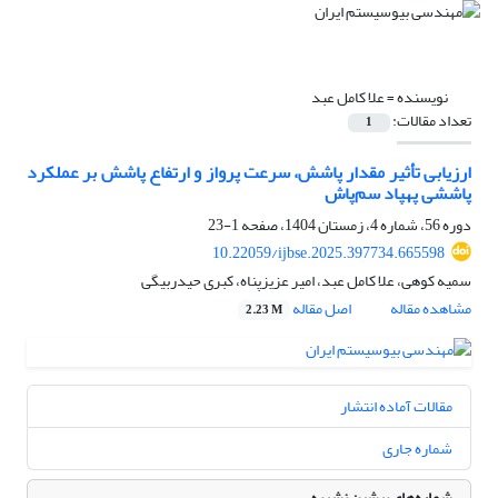
نویسنده =
علا کامل عبد
تعداد مقالات:
1
ارزیابی تأثیر مقدار پاشش، سرعت پرواز و ارتفاع پاشش بر عملکرد
پاششی پهپاد سم‌پاش‌‌‌‌‌‌
دوره 56، شماره 4، زمستان 1404، صفحه
1-23
10.22059/ijbse.2025.397734.665598
سمیه کوهی، علا کامل عبد، امیر عزیزپناه، کبری حیدربیگی
مشاهده مقاله
اصل مقاله
2.23 M
مقالات آماده انتشار
شماره جاری
شماره‌های پیشین نشریه