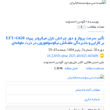
نویسنده =
گودرز احمدوند
تعداد مقالات:
1
تأثیر سرعت پرواز و دور چرخش نازل میکرونر پهپاد EFT-G620
بر کارایی و بادبردگی علف‌کش نیکوسولفورون در ذرت علوفه‌ای
دوره 56، شماره 3، پاییز 1404، صفحه
43-59
10.22059/ijbse.2025.401025.665609
علی حسن طلایی، اکبر علی وردی، گودرز احمدوند
مشاهده مقاله
اصل مقاله
1.39 M
مقالات آماده انتشار
شماره جاری
شماره‌های پیشین نشریه