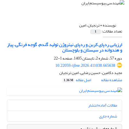
نویسنده =
ترنجیان، امین
تعداد مقالات:
1
ارزیابی ردپای کربن و ردپای نیتروژن تولید گندم، گوجه فرنگی، پیاز
و هندوانه در سیستان و بلوچستان
دوره 57، شماره 2، تابستان 1405، صفحه
1-22
10.22059/ijbse.2026.411038.665638
مجید دکامین، حسین رضایی، امین ترنجیان
مشاهده مقاله
اصل مقاله
1.36 M
مقالات آماده انتشار
شماره جاری
شماره‌های پیشین نشریه