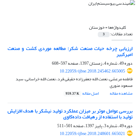
کلیدواژه‌ها =
خوزستان
تعداد مقالات:
3
ارزیابی چرخه حیات صنعت شکر: مطالعه موردی کشت و صنعت
امیرکبیر
دوره 49، شماره 4، زمستان 1397، صفحه
597-608
10.22059/ijbse.2018.245462.665005
فاطمه مرعشی، نعمت الله جعفرزاده حقیقی فرد، نعمت الله خراسانی، سید
مسعود منوری
مشاهده مقاله
اصل مقاله
959.37 K
بررسی عوامل موثر بر میزان عملکرد تولید نیشکر با هدف افزایش
تولید با استفاده از رهیافت داده‌کاوی
دوره 49، شماره 3، پاییز 1397، صفحه
501-511
10.22059/ijbse.2018.248601.665021