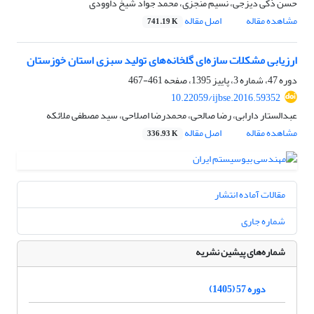
حسن ذکی دیزجی، نسیم منجزی، محمد جواد شیخ داوودی
مشاهده مقاله
اصل مقاله
741.19 K
ارزیابی مشکلات سازه‌ای گلخانه‌های تولید سبزی استان خوزستان
دوره 47، شماره 3، پاییز 1395، صفحه
461-467
10.22059/ijbse.2016.59352
عبدالستار دارابی، رضا صالحی، محمدرضا اصلاحی، سید مصطفی ملائکه
مشاهده مقاله
اصل مقاله
336.93 K
مقالات آماده انتشار
شماره جاری
شماره‌های پیشین نشریه
دوره 57 (1405)