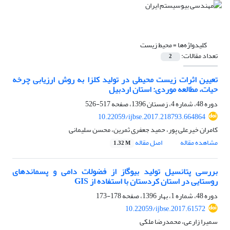
کلیدواژه‌ها =
محیط زیست
تعداد مقالات:
2
تعیین اثرات زیست محیطی در تولید کلزا به روش ارزیابی چرخه
حیات، مطالعه موردی: استان اردبیل
دوره 48، شماره 4، زمستان 1396، صفحه
517-526
10.22059/ijbse.2017.218793.664864
کامران خیرعلی پور، حمید جعفری ثمرین، محسن سلیمانی
مشاهده مقاله
اصل مقاله
1.32 M
بررسی پتانسیل تولید بیوگاز از فضولات دامی و پسماندهای
روستایی در استان کردستان با استفاده از GIS
دوره 48، شماره 1، بهار 1396، صفحه
178-173
10.22059/ijbse.2017.61572
سمیرا زارعی، محمدرضا ملکی