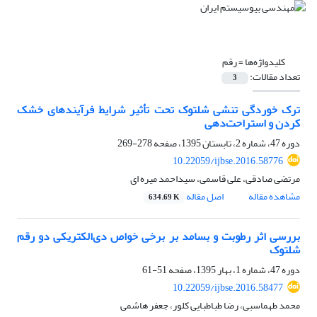
کلیدواژه‌ها =
رقم
تعداد مقالات:
3
ترک خوردگی تنشی شلتوک تحت تأثیر شرایط فرآیندهای خشک
کردن و استراحت‌دهی
دوره 47، شماره 2، تابستان 1395، صفحه
278-269
10.22059/ijbse.2016.58776
مرتضی صادقی، علی قاسمی، سیداحمد میره ای
مشاهده مقاله
اصل مقاله
634.69 K
بررسی اثر رطوبت و بسامد بر برخی خواص دی‌الکتریکی دو رقم
شلتوک
دوره 47، شماره 1، بهار 1395، صفحه
51-61
10.22059/ijbse.2016.58477
محمد طهماسبی، رضا طباطبایی کلور، جعفر هاشمی