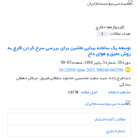
کلیدواژه‌ها =
قارچ
تعداد مقالات:
1
توسعه یک سامانه بینایی ماشین برای بررسی سرخ کردن قارچ به
روش عمیق و هوای داغ
دوره 56، شماره 3، پاییز 1404، صفحه
83-98
10.22059/ijbse.2025.398160.665599
دنیا فرج زاده، سید سعید محتسبی، محمود سلطانی فیروز، عرفان دهقان
بنادکی
مشاهده مقاله
اصل مقاله
1.67 M
مقالات آماده انتشار
شماره جاری