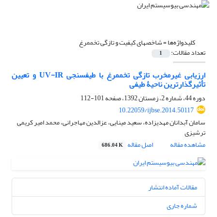
کلیدواژه‌ها =
شاخص‏های کیفیت و تازگی تخم‏مرغ
تعداد مقالات:
1
ارزیابی غیرمخرب تازگی تخم‏مرغ با طیف‏سنجی UV-IR و تعیین
تأثیرگذارترین ناحیۀ طیفی
دوره 44، شماره 2، زمستان 1392، صفحه
101-112
10.22059/ijbse.2014.50117
سامان آبدانان مهدی‏زاده، سعید مینایی، عزالدین مهاجرانی، محمد امیر کریمی
ترشیزی
مشاهده مقاله
اصل مقاله
686.04 K
مقالات آماده انتشار
شماره جاری