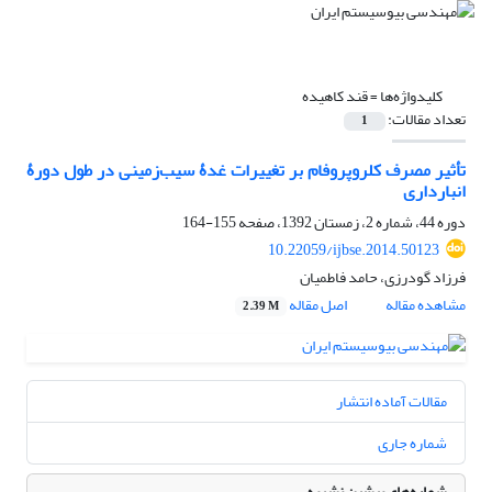
کلیدواژه‌ها =
قند کاهیده
تعداد مقالات:
1
تأثیر مصرف کلروپروفام بر تغییرات غدۀ سیب‌زمینی در طول دورۀ
انبارداری
دوره 44، شماره 2، زمستان 1392، صفحه
155-164
10.22059/ijbse.2014.50123
فرزاد گودرزی، حامد فاطمیان
مشاهده مقاله
اصل مقاله
2.39 M
مقالات آماده انتشار
شماره جاری
شماره‌های پیشین نشریه