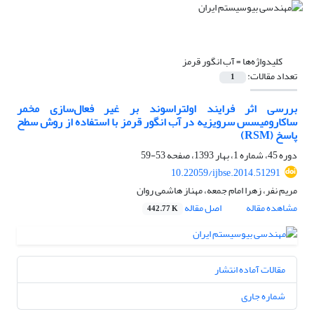
کلیدواژه‌ها =
آب انگور قرمز
تعداد مقالات:
1
بررسی اثر فرایند اولتراسو‌ند بر غیر فعال‌سازی مخمر
ساکارومیسس سرویزیه در آب انگور قرمز با استفاده از روش سطح
پاسخ (RSM)
دوره 45، شماره 1، بهار 1393، صفحه
53-59
10.22059/ijbse.2014.51291
مریم نفر، زهرا امام جمعه، مهناز هاشمی روان
مشاهده مقاله
اصل مقاله
442.77 K
مقالات آماده انتشار
شماره جاری