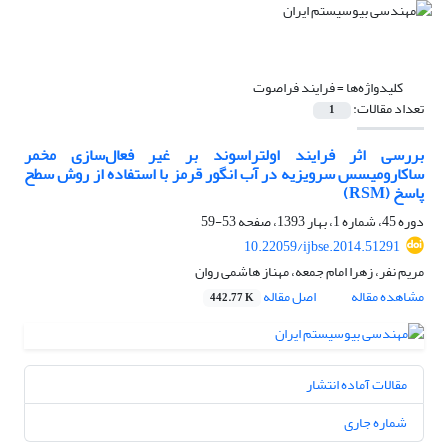
کلیدواژه‌ها =
فرایند فراصوت
تعداد مقالات:
1
بررسی اثر فرایند اولتراسو‌ند بر غیر فعال‌سازی مخمر
ساکارومیسس سرویزیه در آب انگور قرمز با استفاده از روش سطح
پاسخ (RSM)
دوره 45، شماره 1، بهار 1393، صفحه
53-59
10.22059/ijbse.2014.51291
مریم نفر، زهرا امام جمعه، مهناز هاشمی روان
مشاهده مقاله
اصل مقاله
442.77 K
مقالات آماده انتشار
شماره جاری