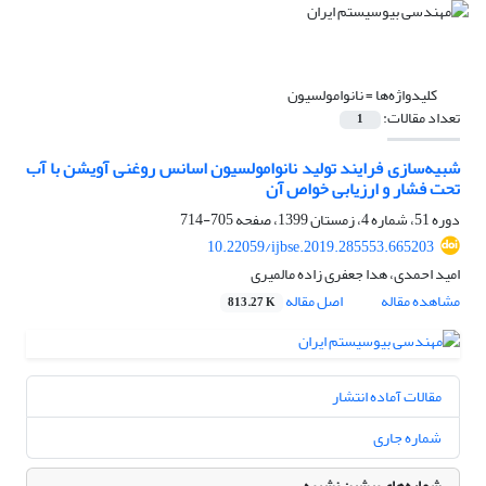
کلیدواژه‌ها =
نانوامولسیون
تعداد مقالات:
1
شبیه‌سازی فرایند تولید نانوامولسیون اسانس روغنی آویشن با آب
تحت فشار و ارزیابی خواص آن
دوره 51، شماره 4، زمستان 1399، صفحه
705-714
10.22059/ijbse.2019.285553.665203
امید احمدی، هدا جعفری زاده مالمیری
مشاهده مقاله
اصل مقاله
813.27 K
مقالات آماده انتشار
شماره جاری
شماره‌های پیشین نشریه