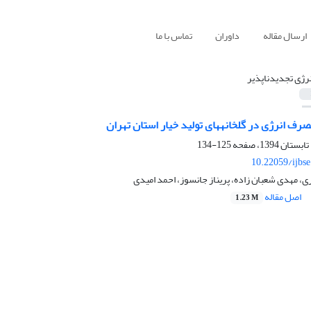
ارسال مقاله
داوران
تماس با ما
نرژی تجدیدناپذیر
رف انرژی در گلخانه‏های تولید خیار استان تهران
125-134
10.22059/ijbs
ی، مهدی شعبان زاده، پریناز جانسوز، احمد امیدی
اصل مقاله
1.23 M