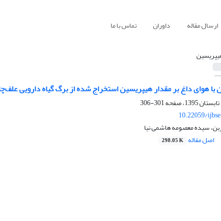
ارسال مقاله
داوران
تماس با ما
یپریسین
هوای داغ بر مقدار هیپریسین استخراج شده از برگ گیاه دارویی علف‌چای pericum perforatum L
301-306
10.22059/ijbs
ن، سیده معصومه هاشمی نیا
اصل مقاله
298.05 K