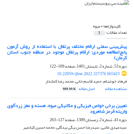
کلیدواژه‌ها =
میوه
تعداد مقالات:
2
پیش‌بینی سفتی ارقام مختلف پرتقال با استفاده از روش آزمون
پانچ(مطالعه موردی: ارقام پرتقال موجود در منطقه جنوب استان
کرمان)
دوره 53، شماره 2، تابستان 1401، صفحه
109-122
10.22059/ijbse.2022.327376.665423
فرهاد خوشنام، حمید قاسم خانی، محمد رضا کماندار
مشاهده مقاله
اصل مقاله
989.99 K
تعیین برخی خواص فیزیکی و مکانیکی میوه، هسته و مغز زردآلوی
واریته قرمز شاهرود
دوره 41، شماره 2، زمستان 1389، صفحه
127-263
سیدمهدی غائبی، سیدرضا حسن بیگی بیدگلی، محمدحسین کیانمهر