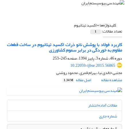
کلیدواژه‌ها =
اکسید تیتانیوم
تعداد مقالات:
1
کاربرد فولاد با پوشش نانو ذرات اکسید تیتانیوم در ساخت قطعات
مقاوم به خوردگی در برابر سموم کشاورزی
دوره 46، شماره 3، پاییز 1394، صفحه
245-253
10.22059/ijbse.2015.56865
مجتبی خالدی نیا، بهرام قمری، محمود روشنی
مشاهده مقاله
اصل مقاله
1.34 M
مقالات آماده انتشار
شماره جاری
شماره‌های پیشین نشریه