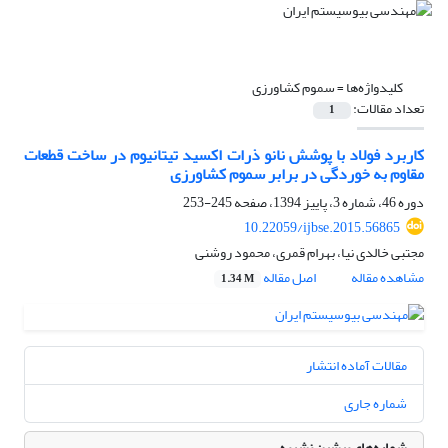
کلیدواژه‌ها =
سموم کشاورزی
تعداد مقالات:
1
کاربرد فولاد با پوشش نانو ذرات اکسید تیتانیوم در ساخت قطعات
مقاوم به خوردگی در برابر سموم کشاورزی
دوره 46، شماره 3، پاییز 1394، صفحه
245-253
10.22059/ijbse.2015.56865
مجتبی خالدی نیا، بهرام قمری، محمود روشنی
مشاهده مقاله
اصل مقاله
1.34 M
مقالات آماده انتشار
شماره جاری
شماره‌های پیشین نشریه