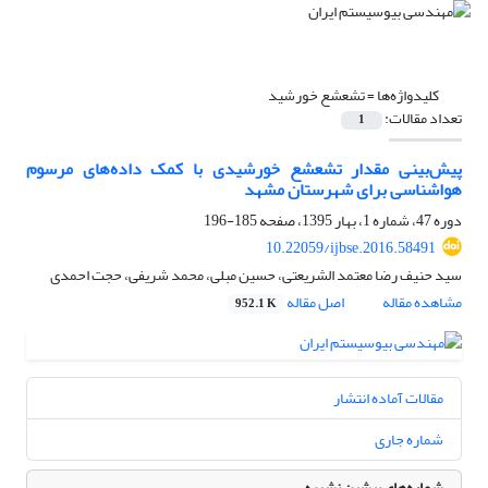
کلیدواژه‌ها =
تشعشع خورشید
تعداد مقالات:
1
پیش‌بینی مقدار تشعشع خورشیدی با کمک داده‌های مرسوم
هواشناسی برای شهرستان مشهد
دوره 47، شماره 1، بهار 1395، صفحه
185-196
10.22059/ijbse.2016.58491
سید حنیف رضا معتمد الشریعتی، حسین مبلی، محمد شریفی، حجت احمدی
مشاهده مقاله
اصل مقاله
952.1 K
مقالات آماده انتشار
شماره جاری
شماره‌های پیشین نشریه